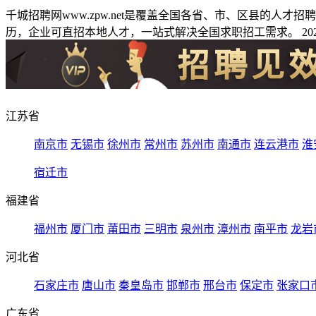
千城招聘网www.zpw.net是覆盖全国各省、市、区县的人
历，企业可直招本地人才，一站式解决全国求职招工需求。 2026
江苏省
南京市
无锡市
徐州市
常州市
苏州市
南通市
连云港市
淮
宿迁市
福建省
福州市
厦门市
莆田市
三明市
泉州市
漳州市
南平市
龙岩
河北省
石家庄市
唐山市
秦皇岛市
邯郸市
邢台市
保定市
张家口
广东省