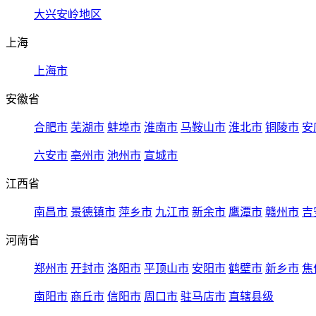
大兴安岭地区
上海
上海市
安徽省
合肥市
芜湖市
蚌埠市
淮南市
马鞍山市
淮北市
铜陵市
安
六安市
亳州市
池州市
宣城市
江西省
南昌市
景德镇市
萍乡市
九江市
新余市
鹰潭市
赣州市
吉
河南省
郑州市
开封市
洛阳市
平顶山市
安阳市
鹤壁市
新乡市
焦
南阳市
商丘市
信阳市
周口市
驻马店市
直辖县级