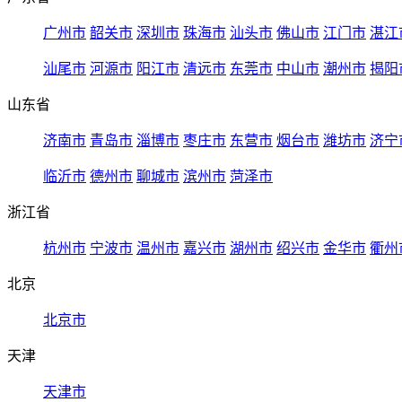
广州市
韶关市
深圳市
珠海市
汕头市
佛山市
江门市
湛江
汕尾市
河源市
阳江市
清远市
东莞市
中山市
潮州市
揭阳
山东省
济南市
青岛市
淄博市
枣庄市
东营市
烟台市
潍坊市
济宁
临沂市
德州市
聊城市
滨州市
菏泽市
浙江省
杭州市
宁波市
温州市
嘉兴市
湖州市
绍兴市
金华市
衢州
北京
北京市
天津
天津市