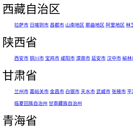
西藏自治区
拉萨市
日喀则市
昌都市
山南地区
那曲地区
阿里地区
林
陕西省
西安市
铜川市
宝鸡市
咸阳市
渭南市
延安市
汉中市
榆林
甘肃省
兰州市
嘉峪关市
金昌市
白银市
天水市
武威市
张掖市
平
临夏回族自治州
甘南藏族自治州
青海省