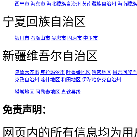
西宁市
海东市
海北藏族自治州
黄南藏族自治州
海南藏族
宁夏回族自治区
银川市
石嘴山市
吴忠市
固原市
中卫市
新疆维吾尔自治区
乌鲁木齐市
克拉玛依市
吐鲁番地区
哈密地区
昌吉回族自
克孜自治州
喀什地区
和田地区
伊犁哈萨克自治州
塔城地区
阿勒泰地区
直辖县级
免责声明：
网页内的所有信息均为用