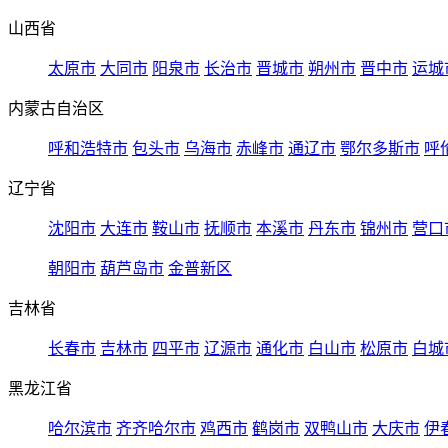
山西省
太原市
大同市
阳泉市
长治市
晋城市
朔州市
晋中市
运城
内蒙古自治区
呼和浩特市
包头市
乌海市
赤峰市
通辽市
鄂尔多斯市
呼
辽宁省
沈阳市
大连市
鞍山市
抚顺市
本溪市
丹东市
锦州市
营口
朝阳市
葫芦岛市
金普新区
吉林省
长春市
吉林市
四平市
辽源市
通化市
白山市
松原市
白城
黑龙江省
哈尔滨市
齐齐哈尔市
鸡西市
鹤岗市
双鸭山市
大庆市
伊