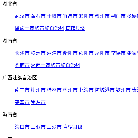
湖北省
武汉市
黄石市
十堰市
宜昌市
襄阳市
鄂州市
荆门市
孝感
恩施土家族苗族自治州
直辖县级
湖南省
长沙市
株洲市
湘潭市
衡阳市
邵阳市
岳阳市
常德市
张家
娄底市
湘西土家族苗族自治州
广西壮族自治区
南宁市
柳州市
桂林市
梧州市
北海市
防城港市
钦州市
贵
来宾市
崇左市
海南省
海口市
三亚市
三沙市
直辖县级