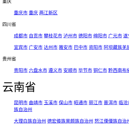
重庆
重庆市
重庆
两江新区
四川省
成都市
自贡市
攀枝花市
泸州市
德阳市
绵阳市
广元市
遂
宜宾市
广安市
达州市
雅安市
巴中市
资阳市
阿坝藏族羌
贵州省
贵阳市
六盘水市
遵义市
安顺市
毕节市
铜仁市
黔西南布
云南省
昆明市
曲靖市
玉溪市
保山市
昭通市
丽江市
普洱市
临沧
族自治州
大理白族自治州
德宏傣族景颇族自治州
怒江傈僳族自治