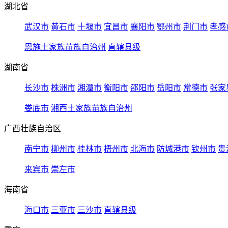
湖北省
武汉市
黄石市
十堰市
宜昌市
襄阳市
鄂州市
荆门市
孝感
恩施土家族苗族自治州
直辖县级
湖南省
长沙市
株洲市
湘潭市
衡阳市
邵阳市
岳阳市
常德市
张家
娄底市
湘西土家族苗族自治州
广西壮族自治区
南宁市
柳州市
桂林市
梧州市
北海市
防城港市
钦州市
贵
来宾市
崇左市
海南省
海口市
三亚市
三沙市
直辖县级