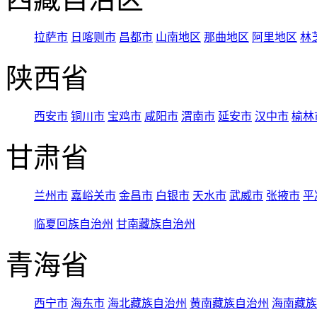
拉萨市
日喀则市
昌都市
山南地区
那曲地区
阿里地区
林
陕西省
西安市
铜川市
宝鸡市
咸阳市
渭南市
延安市
汉中市
榆林
甘肃省
兰州市
嘉峪关市
金昌市
白银市
天水市
武威市
张掖市
平
临夏回族自治州
甘南藏族自治州
青海省
西宁市
海东市
海北藏族自治州
黄南藏族自治州
海南藏族