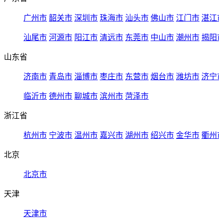
广州市
韶关市
深圳市
珠海市
汕头市
佛山市
江门市
湛江
汕尾市
河源市
阳江市
清远市
东莞市
中山市
潮州市
揭阳
山东省
济南市
青岛市
淄博市
枣庄市
东营市
烟台市
潍坊市
济宁
临沂市
德州市
聊城市
滨州市
菏泽市
浙江省
杭州市
宁波市
温州市
嘉兴市
湖州市
绍兴市
金华市
衢州
北京
北京市
天津
天津市