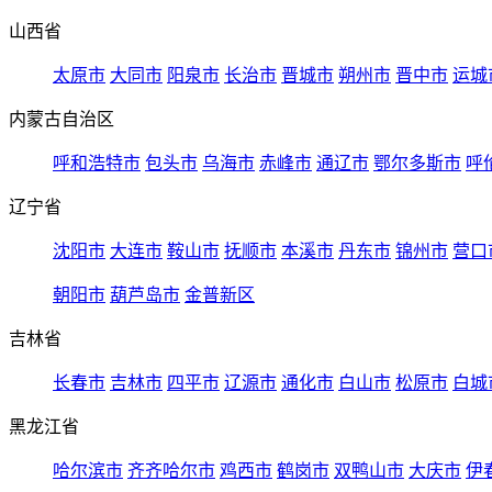
山西省
太原市
大同市
阳泉市
长治市
晋城市
朔州市
晋中市
运城
内蒙古自治区
呼和浩特市
包头市
乌海市
赤峰市
通辽市
鄂尔多斯市
呼
辽宁省
沈阳市
大连市
鞍山市
抚顺市
本溪市
丹东市
锦州市
营口
朝阳市
葫芦岛市
金普新区
吉林省
长春市
吉林市
四平市
辽源市
通化市
白山市
松原市
白城
黑龙江省
哈尔滨市
齐齐哈尔市
鸡西市
鹤岗市
双鸭山市
大庆市
伊