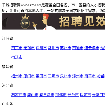
千城招聘网www.zpw.net是覆盖全国各省、市、区县的人
历，企业可直招本地人才，一站式解决全国求职招工需求。 2026
江苏省
南京市
无锡市
徐州市
常州市
苏州市
南通市
连云港市
淮
宿迁市
福建省
福州市
厦门市
莆田市
三明市
泉州市
漳州市
南平市
龙岩
河北省
石家庄市
唐山市
秦皇岛市
邯郸市
邢台市
保定市
张家口
广东省