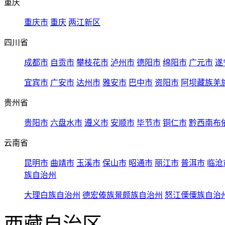
重庆
重庆市
重庆
两江新区
四川省
成都市
自贡市
攀枝花市
泸州市
德阳市
绵阳市
广元市
遂
宜宾市
广安市
达州市
雅安市
巴中市
资阳市
阿坝藏族羌
贵州省
贵阳市
六盘水市
遵义市
安顺市
毕节市
铜仁市
黔西南布
云南省
昆明市
曲靖市
玉溪市
保山市
昭通市
丽江市
普洱市
临沧
族自治州
大理白族自治州
德宏傣族景颇族自治州
怒江傈僳族自治
西藏自治区