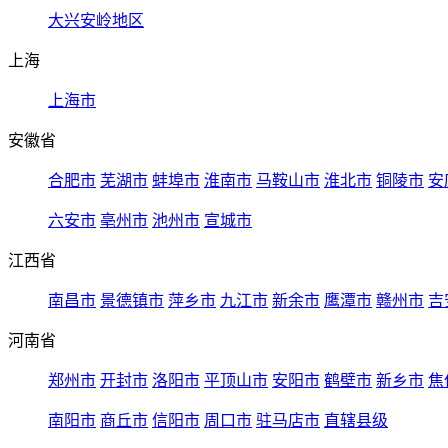
大兴安岭地区
上海
上海市
安徽省
合肥市
芜湖市
蚌埠市
淮南市
马鞍山市
淮北市
铜陵市
安
六安市
亳州市
池州市
宣城市
江西省
南昌市
景德镇市
萍乡市
九江市
新余市
鹰潭市
赣州市
吉
河南省
郑州市
开封市
洛阳市
平顶山市
安阳市
鹤壁市
新乡市
焦
南阳市
商丘市
信阳市
周口市
驻马店市
直辖县级