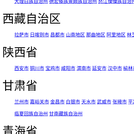
大理白族自治州
德宏傣族景颇族自治州
怒江傈僳族自治
西藏自治区
拉萨市
日喀则市
昌都市
山南地区
那曲地区
阿里地区
林
陕西省
西安市
铜川市
宝鸡市
咸阳市
渭南市
延安市
汉中市
榆林
甘肃省
兰州市
嘉峪关市
金昌市
白银市
天水市
武威市
张掖市
平
临夏回族自治州
甘南藏族自治州
青海省