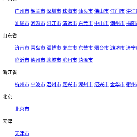
广州市
韶关市
深圳市
珠海市
汕头市
佛山市
江门市
湛江
汕尾市
河源市
阳江市
清远市
东莞市
中山市
潮州市
揭阳
山东省
济南市
青岛市
淄博市
枣庄市
东营市
烟台市
潍坊市
济宁
临沂市
德州市
聊城市
滨州市
菏泽市
浙江省
杭州市
宁波市
温州市
嘉兴市
湖州市
绍兴市
金华市
衢州
北京
北京市
天津
天津市