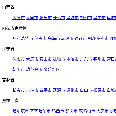
山西省
太原市
大同市
阳泉市
长治市
晋城市
朔州市
晋中市
运城
内蒙古自治区
呼和浩特市
包头市
乌海市
赤峰市
通辽市
鄂尔多斯市
呼
辽宁省
沈阳市
大连市
鞍山市
抚顺市
本溪市
丹东市
锦州市
营口
朝阳市
葫芦岛市
金普新区
吉林省
长春市
吉林市
四平市
辽源市
通化市
白山市
松原市
白城
黑龙江省
哈尔滨市
齐齐哈尔市
鸡西市
鹤岗市
双鸭山市
大庆市
伊