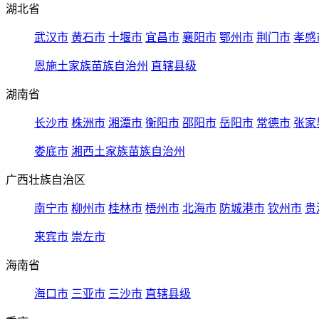
湖北省
武汉市
黄石市
十堰市
宜昌市
襄阳市
鄂州市
荆门市
孝感
恩施土家族苗族自治州
直辖县级
湖南省
长沙市
株洲市
湘潭市
衡阳市
邵阳市
岳阳市
常德市
张家
娄底市
湘西土家族苗族自治州
广西壮族自治区
南宁市
柳州市
桂林市
梧州市
北海市
防城港市
钦州市
贵
来宾市
崇左市
海南省
海口市
三亚市
三沙市
直辖县级