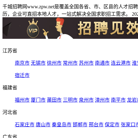
千城招聘网www.zpw.net是覆盖全国各省、市、区县的人
历，企业可直招本地人才，一站式解决全国求职招工需求。 2026
江苏省
南京市
无锡市
徐州市
常州市
苏州市
南通市
连云港市
淮
宿迁市
福建省
福州市
厦门市
莆田市
三明市
泉州市
漳州市
南平市
龙岩
河北省
石家庄市
唐山市
秦皇岛市
邯郸市
邢台市
保定市
张家口
广东省