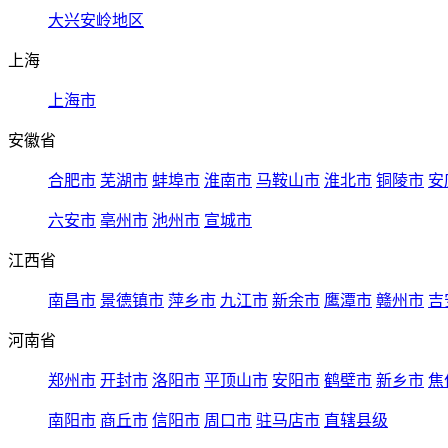
大兴安岭地区
上海
上海市
安徽省
合肥市
芜湖市
蚌埠市
淮南市
马鞍山市
淮北市
铜陵市
安
六安市
亳州市
池州市
宣城市
江西省
南昌市
景德镇市
萍乡市
九江市
新余市
鹰潭市
赣州市
吉
河南省
郑州市
开封市
洛阳市
平顶山市
安阳市
鹤壁市
新乡市
焦
南阳市
商丘市
信阳市
周口市
驻马店市
直辖县级