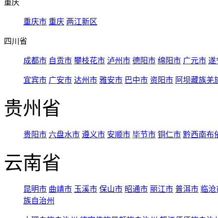
重庆
重庆市
重庆
两江新区
四川省
成都市
自贡市
攀枝花市
泸州市
德阳市
绵阳市
广元市
遂
宜宾市
广安市
达州市
雅安市
巴中市
资阳市
阿坝藏族羌
贵州省
贵阳市
六盘水市
遵义市
安顺市
毕节市
铜仁市
黔西南布
云南省
昆明市
曲靖市
玉溪市
保山市
昭通市
丽江市
普洱市
临沧
族自治州