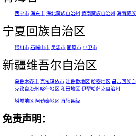
西宁市
海东市
海北藏族自治州
黄南藏族自治州
海南藏族
宁夏回族自治区
银川市
石嘴山市
吴忠市
固原市
中卫市
新疆维吾尔自治区
乌鲁木齐市
克拉玛依市
吐鲁番地区
哈密地区
昌吉回族自
克孜自治州
喀什地区
和田地区
伊犁哈萨克自治州
塔城地区
阿勒泰地区
直辖县级
免责声明：