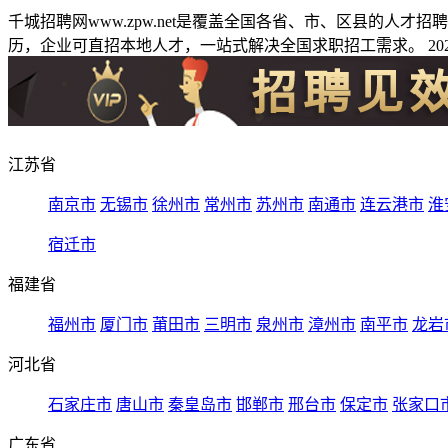
千城招聘网www.zpw.net是覆盖全国各省、市、区县的人
历，企业可直招本地人才，一站式解决全国求职招工需求。 2026
江苏省
南京市
无锡市
徐州市
常州市
苏州市
南通市
连云港市
淮
宿迁市
福建省
福州市
厦门市
莆田市
三明市
泉州市
漳州市
南平市
龙岩
河北省
石家庄市
唐山市
秦皇岛市
邯郸市
邢台市
保定市
张家口
广东省