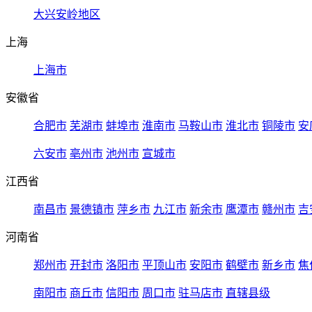
大兴安岭地区
上海
上海市
安徽省
合肥市
芜湖市
蚌埠市
淮南市
马鞍山市
淮北市
铜陵市
安
六安市
亳州市
池州市
宣城市
江西省
南昌市
景德镇市
萍乡市
九江市
新余市
鹰潭市
赣州市
吉
河南省
郑州市
开封市
洛阳市
平顶山市
安阳市
鹤壁市
新乡市
焦
南阳市
商丘市
信阳市
周口市
驻马店市
直辖县级