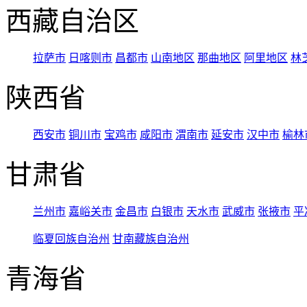
西藏自治区
拉萨市
日喀则市
昌都市
山南地区
那曲地区
阿里地区
林
陕西省
西安市
铜川市
宝鸡市
咸阳市
渭南市
延安市
汉中市
榆林
甘肃省
兰州市
嘉峪关市
金昌市
白银市
天水市
武威市
张掖市
平
临夏回族自治州
甘南藏族自治州
青海省