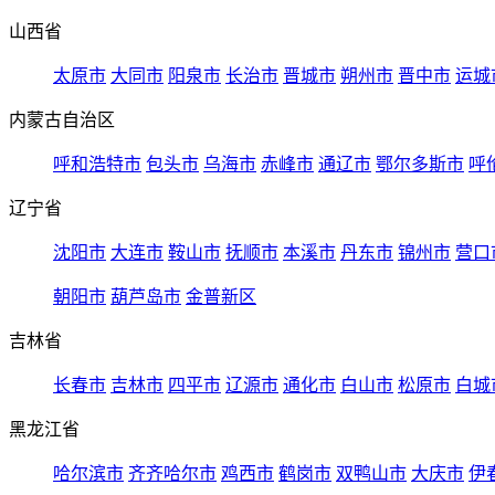
山西省
太原市
大同市
阳泉市
长治市
晋城市
朔州市
晋中市
运城
内蒙古自治区
呼和浩特市
包头市
乌海市
赤峰市
通辽市
鄂尔多斯市
呼
辽宁省
沈阳市
大连市
鞍山市
抚顺市
本溪市
丹东市
锦州市
营口
朝阳市
葫芦岛市
金普新区
吉林省
长春市
吉林市
四平市
辽源市
通化市
白山市
松原市
白城
黑龙江省
哈尔滨市
齐齐哈尔市
鸡西市
鹤岗市
双鸭山市
大庆市
伊