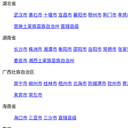
湖北省
武汉市
黄石市
十堰市
宜昌市
襄阳市
鄂州市
荆门市
孝感
恩施土家族苗族自治州
直辖县级
湖南省
长沙市
株洲市
湘潭市
衡阳市
邵阳市
岳阳市
常德市
张家
娄底市
湘西土家族苗族自治州
广西壮族自治区
南宁市
柳州市
桂林市
梧州市
北海市
防城港市
钦州市
贵
来宾市
崇左市
海南省
海口市
三亚市
三沙市
直辖县级