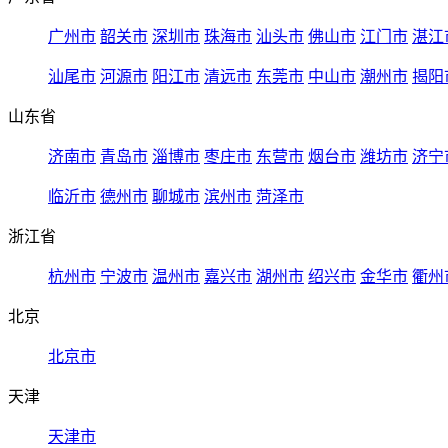
广州市
韶关市
深圳市
珠海市
汕头市
佛山市
江门市
湛江
汕尾市
河源市
阳江市
清远市
东莞市
中山市
潮州市
揭阳
山东省
济南市
青岛市
淄博市
枣庄市
东营市
烟台市
潍坊市
济宁
临沂市
德州市
聊城市
滨州市
菏泽市
浙江省
杭州市
宁波市
温州市
嘉兴市
湖州市
绍兴市
金华市
衢州
北京
北京市
天津
天津市