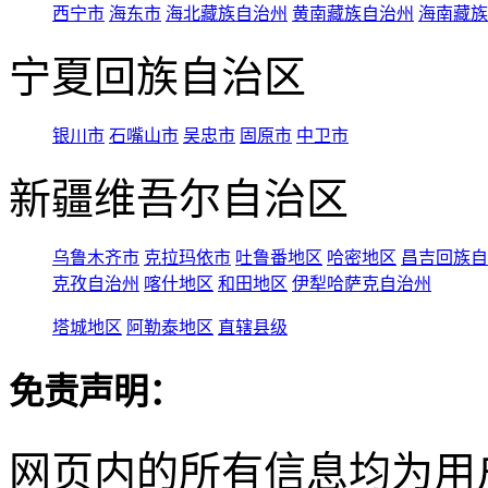
西宁市
海东市
海北藏族自治州
黄南藏族自治州
海南藏族
宁夏回族自治区
银川市
石嘴山市
吴忠市
固原市
中卫市
新疆维吾尔自治区
乌鲁木齐市
克拉玛依市
吐鲁番地区
哈密地区
昌吉回族自
克孜自治州
喀什地区
和田地区
伊犁哈萨克自治州
塔城地区
阿勒泰地区
直辖县级
免责声明：
网页内的所有信息均为用