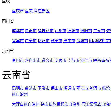
重庆
重庆市
重庆
两江新区
四川省
成都市
自贡市
攀枝花市
泸州市
德阳市
绵阳市
广元市
遂
宜宾市
广安市
达州市
雅安市
巴中市
资阳市
阿坝藏族羌
贵州省
贵阳市
六盘水市
遵义市
安顺市
毕节市
铜仁市
黔西南布
云南省
昆明市
曲靖市
玉溪市
保山市
昭通市
丽江市
普洱市
临沧
族自治州
大理白族自治州
德宏傣族景颇族自治州
怒江傈僳族自治