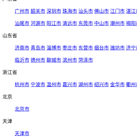
广州市
韶关市
深圳市
珠海市
汕头市
佛山市
江门市
湛江
汕尾市
河源市
阳江市
清远市
东莞市
中山市
潮州市
揭阳
山东省
济南市
青岛市
淄博市
枣庄市
东营市
烟台市
潍坊市
济宁
临沂市
德州市
聊城市
滨州市
菏泽市
浙江省
杭州市
宁波市
温州市
嘉兴市
湖州市
绍兴市
金华市
衢州
北京
北京市
天津
天津市