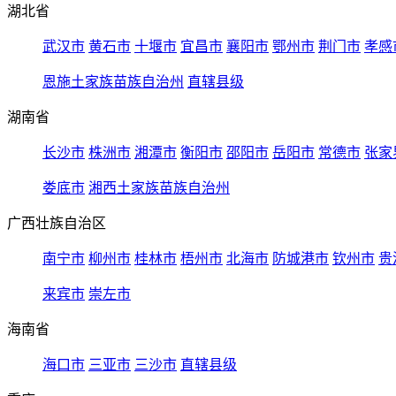
湖北省
武汉市
黄石市
十堰市
宜昌市
襄阳市
鄂州市
荆门市
孝感
恩施土家族苗族自治州
直辖县级
湖南省
长沙市
株洲市
湘潭市
衡阳市
邵阳市
岳阳市
常德市
张家
娄底市
湘西土家族苗族自治州
广西壮族自治区
南宁市
柳州市
桂林市
梧州市
北海市
防城港市
钦州市
贵
来宾市
崇左市
海南省
海口市
三亚市
三沙市
直辖县级