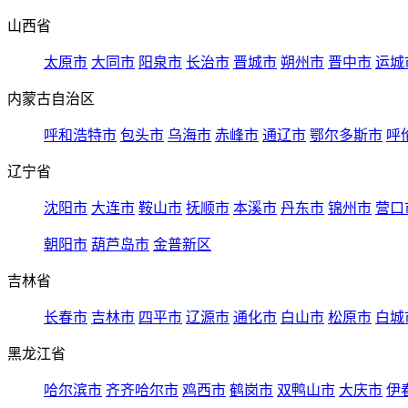
山西省
太原市
大同市
阳泉市
长治市
晋城市
朔州市
晋中市
运城
内蒙古自治区
呼和浩特市
包头市
乌海市
赤峰市
通辽市
鄂尔多斯市
呼
辽宁省
沈阳市
大连市
鞍山市
抚顺市
本溪市
丹东市
锦州市
营口
朝阳市
葫芦岛市
金普新区
吉林省
长春市
吉林市
四平市
辽源市
通化市
白山市
松原市
白城
黑龙江省
哈尔滨市
齐齐哈尔市
鸡西市
鹤岗市
双鸭山市
大庆市
伊