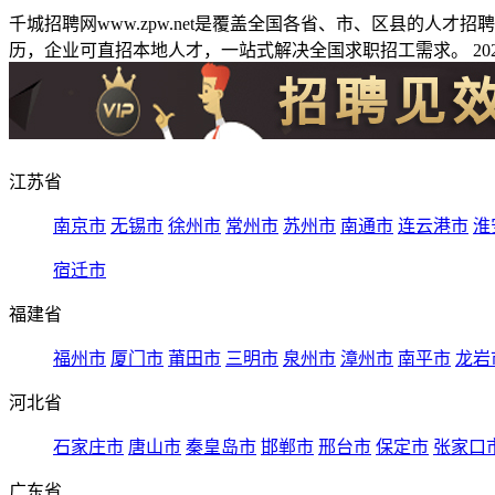
千城招聘网www.zpw.net是覆盖全国各省、市、区县的人
历，企业可直招本地人才，一站式解决全国求职招工需求。 2026
江苏省
南京市
无锡市
徐州市
常州市
苏州市
南通市
连云港市
淮
宿迁市
福建省
福州市
厦门市
莆田市
三明市
泉州市
漳州市
南平市
龙岩
河北省
石家庄市
唐山市
秦皇岛市
邯郸市
邢台市
保定市
张家口
广东省