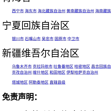
西宁市
海东市
海北藏族自治州
黄南藏族自治州
海南藏族
宁夏回族自治区
银川市
石嘴山市
吴忠市
固原市
中卫市
新疆维吾尔自治区
乌鲁木齐市
克拉玛依市
吐鲁番地区
哈密地区
昌吉回族自
克孜自治州
喀什地区
和田地区
伊犁哈萨克自治州
塔城地区
阿勒泰地区
直辖县级
免责声明：