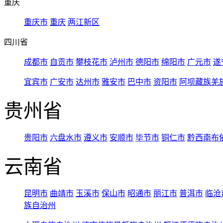
重庆
重庆市
重庆
两江新区
四川省
成都市
自贡市
攀枝花市
泸州市
德阳市
绵阳市
广元市
遂
宜宾市
广安市
达州市
雅安市
巴中市
资阳市
阿坝藏族羌
贵州省
贵阳市
六盘水市
遵义市
安顺市
毕节市
铜仁市
黔西南布
云南省
昆明市
曲靖市
玉溪市
保山市
昭通市
丽江市
普洱市
临沧
族自治州