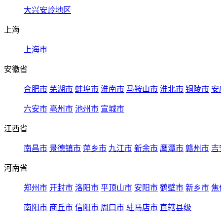
大兴安岭地区
上海
上海市
安徽省
合肥市
芜湖市
蚌埠市
淮南市
马鞍山市
淮北市
铜陵市
安
六安市
亳州市
池州市
宣城市
江西省
南昌市
景德镇市
萍乡市
九江市
新余市
鹰潭市
赣州市
吉
河南省
郑州市
开封市
洛阳市
平顶山市
安阳市
鹤壁市
新乡市
焦
南阳市
商丘市
信阳市
周口市
驻马店市
直辖县级