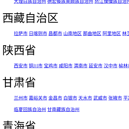
大理白族自治州
德宏傣族景颇族自治州
怒江傈僳族自治
西藏自治区
拉萨市
日喀则市
昌都市
山南地区
那曲地区
阿里地区
林
陕西省
西安市
铜川市
宝鸡市
咸阳市
渭南市
延安市
汉中市
榆林
甘肃省
兰州市
嘉峪关市
金昌市
白银市
天水市
武威市
张掖市
平
临夏回族自治州
甘南藏族自治州
青海省