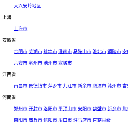
大兴安岭地区
上海
上海市
安徽省
合肥市
芜湖市
蚌埠市
淮南市
马鞍山市
淮北市
铜陵市
安
六安市
亳州市
池州市
宣城市
江西省
南昌市
景德镇市
萍乡市
九江市
新余市
鹰潭市
赣州市
吉
河南省
郑州市
开封市
洛阳市
平顶山市
安阳市
鹤壁市
新乡市
焦
南阳市
商丘市
信阳市
周口市
驻马店市
直辖县级