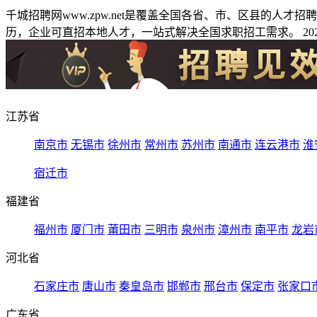
千城招聘网www.zpw.net是覆盖全国各省、市、区县的人
历，企业可直招本地人才，一站式解决全国求职招工需求。 2026
江苏省
南京市
无锡市
徐州市
常州市
苏州市
南通市
连云港市
淮
宿迁市
福建省
福州市
厦门市
莆田市
三明市
泉州市
漳州市
南平市
龙岩
河北省
石家庄市
唐山市
秦皇岛市
邯郸市
邢台市
保定市
张家口
广东省