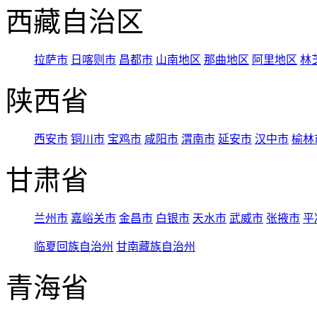
西藏自治区
拉萨市
日喀则市
昌都市
山南地区
那曲地区
阿里地区
林
陕西省
西安市
铜川市
宝鸡市
咸阳市
渭南市
延安市
汉中市
榆林
甘肃省
兰州市
嘉峪关市
金昌市
白银市
天水市
武威市
张掖市
平
临夏回族自治州
甘南藏族自治州
青海省