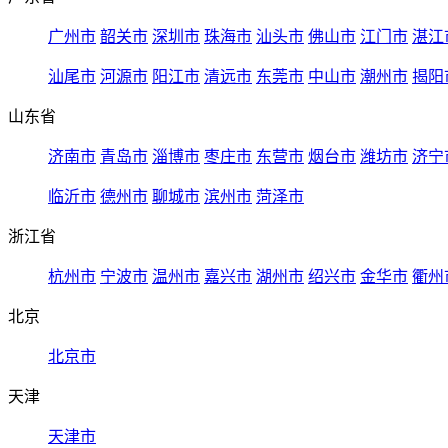
广州市
韶关市
深圳市
珠海市
汕头市
佛山市
江门市
湛江
汕尾市
河源市
阳江市
清远市
东莞市
中山市
潮州市
揭阳
山东省
济南市
青岛市
淄博市
枣庄市
东营市
烟台市
潍坊市
济宁
临沂市
德州市
聊城市
滨州市
菏泽市
浙江省
杭州市
宁波市
温州市
嘉兴市
湖州市
绍兴市
金华市
衢州
北京
北京市
天津
天津市