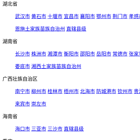
湖北省
武汉市
黄石市
十堰市
宜昌市
襄阳市
鄂州市
荆门市
孝感
恩施土家族苗族自治州
直辖县级
湖南省
长沙市
株洲市
湘潭市
衡阳市
邵阳市
岳阳市
常德市
张家
娄底市
湘西土家族苗族自治州
广西壮族自治区
南宁市
柳州市
桂林市
梧州市
北海市
防城港市
钦州市
贵
来宾市
崇左市
海南省
海口市
三亚市
三沙市
直辖县级