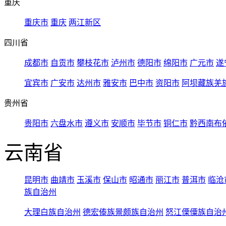
重庆
重庆市
重庆
两江新区
四川省
成都市
自贡市
攀枝花市
泸州市
德阳市
绵阳市
广元市
遂
宜宾市
广安市
达州市
雅安市
巴中市
资阳市
阿坝藏族羌
贵州省
贵阳市
六盘水市
遵义市
安顺市
毕节市
铜仁市
黔西南布
云南省
昆明市
曲靖市
玉溪市
保山市
昭通市
丽江市
普洱市
临沧
族自治州
大理白族自治州
德宏傣族景颇族自治州
怒江傈僳族自治