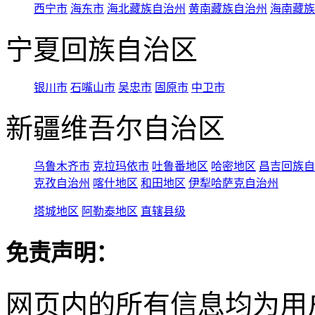
西宁市
海东市
海北藏族自治州
黄南藏族自治州
海南藏族
宁夏回族自治区
银川市
石嘴山市
吴忠市
固原市
中卫市
新疆维吾尔自治区
乌鲁木齐市
克拉玛依市
吐鲁番地区
哈密地区
昌吉回族自
克孜自治州
喀什地区
和田地区
伊犁哈萨克自治州
塔城地区
阿勒泰地区
直辖县级
免责声明：
网页内的所有信息均为用