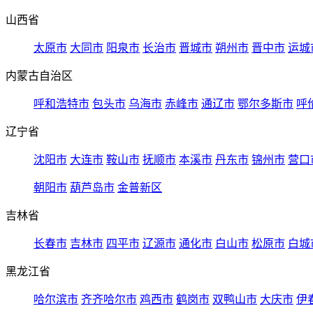
山西省
太原市
大同市
阳泉市
长治市
晋城市
朔州市
晋中市
运城
内蒙古自治区
呼和浩特市
包头市
乌海市
赤峰市
通辽市
鄂尔多斯市
呼
辽宁省
沈阳市
大连市
鞍山市
抚顺市
本溪市
丹东市
锦州市
营口
朝阳市
葫芦岛市
金普新区
吉林省
长春市
吉林市
四平市
辽源市
通化市
白山市
松原市
白城
黑龙江省
哈尔滨市
齐齐哈尔市
鸡西市
鹤岗市
双鸭山市
大庆市
伊