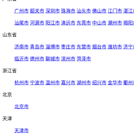
广州市
韶关市
深圳市
珠海市
汕头市
佛山市
江门市
湛江
汕尾市
河源市
阳江市
清远市
东莞市
中山市
潮州市
揭阳
山东省
济南市
青岛市
淄博市
枣庄市
东营市
烟台市
潍坊市
济宁
临沂市
德州市
聊城市
滨州市
菏泽市
浙江省
杭州市
宁波市
温州市
嘉兴市
湖州市
绍兴市
金华市
衢州
北京
北京市
天津
天津市