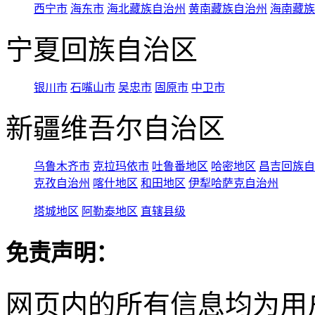
西宁市
海东市
海北藏族自治州
黄南藏族自治州
海南藏族
宁夏回族自治区
银川市
石嘴山市
吴忠市
固原市
中卫市
新疆维吾尔自治区
乌鲁木齐市
克拉玛依市
吐鲁番地区
哈密地区
昌吉回族自
克孜自治州
喀什地区
和田地区
伊犁哈萨克自治州
塔城地区
阿勒泰地区
直辖县级
免责声明：
网页内的所有信息均为用