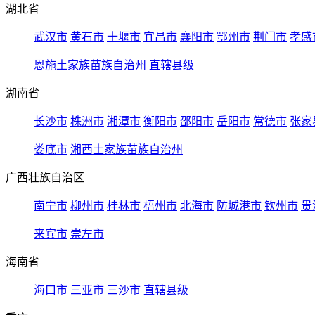
湖北省
武汉市
黄石市
十堰市
宜昌市
襄阳市
鄂州市
荆门市
孝感
恩施土家族苗族自治州
直辖县级
湖南省
长沙市
株洲市
湘潭市
衡阳市
邵阳市
岳阳市
常德市
张家
娄底市
湘西土家族苗族自治州
广西壮族自治区
南宁市
柳州市
桂林市
梧州市
北海市
防城港市
钦州市
贵
来宾市
崇左市
海南省
海口市
三亚市
三沙市
直辖县级