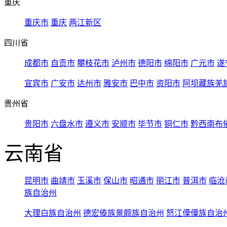
重庆
重庆市
重庆
两江新区
四川省
成都市
自贡市
攀枝花市
泸州市
德阳市
绵阳市
广元市
遂
宜宾市
广安市
达州市
雅安市
巴中市
资阳市
阿坝藏族羌
贵州省
贵阳市
六盘水市
遵义市
安顺市
毕节市
铜仁市
黔西南布
云南省
昆明市
曲靖市
玉溪市
保山市
昭通市
丽江市
普洱市
临沧
族自治州
大理白族自治州
德宏傣族景颇族自治州
怒江傈僳族自治