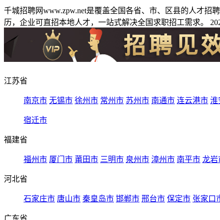
千城招聘网www.zpw.net是覆盖全国各省、市、区县的人
历，企业可直招本地人才，一站式解决全国求职招工需求。 2026
江苏省
南京市
无锡市
徐州市
常州市
苏州市
南通市
连云港市
淮
宿迁市
福建省
福州市
厦门市
莆田市
三明市
泉州市
漳州市
南平市
龙岩
河北省
石家庄市
唐山市
秦皇岛市
邯郸市
邢台市
保定市
张家口
广东省