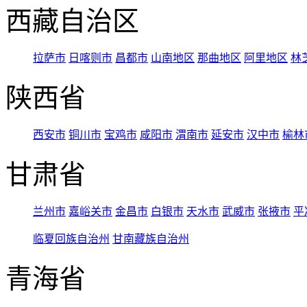
西藏自治区
拉萨市
日喀则市
昌都市
山南地区
那曲地区
阿里地区
林
陕西省
西安市
铜川市
宝鸡市
咸阳市
渭南市
延安市
汉中市
榆林
甘肃省
兰州市
嘉峪关市
金昌市
白银市
天水市
武威市
张掖市
平
临夏回族自治州
甘南藏族自治州
青海省