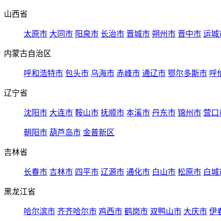
山西省
太原市
大同市
阳泉市
长治市
晋城市
朔州市
晋中市
运城
内蒙古自治区
呼和浩特市
包头市
乌海市
赤峰市
通辽市
鄂尔多斯市
呼
辽宁省
沈阳市
大连市
鞍山市
抚顺市
本溪市
丹东市
锦州市
营口
朝阳市
葫芦岛市
金普新区
吉林省
长春市
吉林市
四平市
辽源市
通化市
白山市
松原市
白城
黑龙江省
哈尔滨市
齐齐哈尔市
鸡西市
鹤岗市
双鸭山市
大庆市
伊