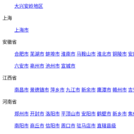
大兴安岭地区
上海
上海市
安徽省
合肥市
芜湖市
蚌埠市
淮南市
马鞍山市
淮北市
铜陵市
安
六安市
亳州市
池州市
宣城市
江西省
南昌市
景德镇市
萍乡市
九江市
新余市
鹰潭市
赣州市
吉
河南省
郑州市
开封市
洛阳市
平顶山市
安阳市
鹤壁市
新乡市
焦
南阳市
商丘市
信阳市
周口市
驻马店市
直辖县级