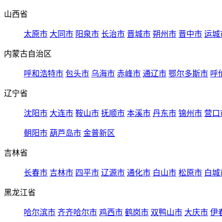
山西省
太原市
大同市
阳泉市
长治市
晋城市
朔州市
晋中市
运城
内蒙古自治区
呼和浩特市
包头市
乌海市
赤峰市
通辽市
鄂尔多斯市
呼
辽宁省
沈阳市
大连市
鞍山市
抚顺市
本溪市
丹东市
锦州市
营口
朝阳市
葫芦岛市
金普新区
吉林省
长春市
吉林市
四平市
辽源市
通化市
白山市
松原市
白城
黑龙江省
哈尔滨市
齐齐哈尔市
鸡西市
鹤岗市
双鸭山市
大庆市
伊