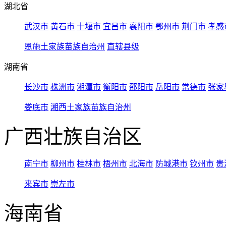
湖北省
武汉市
黄石市
十堰市
宜昌市
襄阳市
鄂州市
荆门市
孝感
恩施土家族苗族自治州
直辖县级
湖南省
长沙市
株洲市
湘潭市
衡阳市
邵阳市
岳阳市
常德市
张家
娄底市
湘西土家族苗族自治州
广西壮族自治区
南宁市
柳州市
桂林市
梧州市
北海市
防城港市
钦州市
贵
来宾市
崇左市
海南省