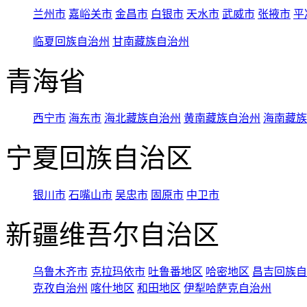
兰州市
嘉峪关市
金昌市
白银市
天水市
武威市
张掖市
平
临夏回族自治州
甘南藏族自治州
青海省
西宁市
海东市
海北藏族自治州
黄南藏族自治州
海南藏族
宁夏回族自治区
银川市
石嘴山市
吴忠市
固原市
中卫市
新疆维吾尔自治区
乌鲁木齐市
克拉玛依市
吐鲁番地区
哈密地区
昌吉回族自
克孜自治州
喀什地区
和田地区
伊犁哈萨克自治州