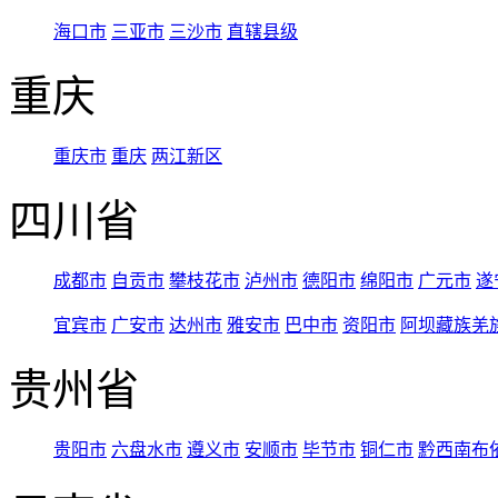
海口市
三亚市
三沙市
直辖县级
重庆
重庆市
重庆
两江新区
四川省
成都市
自贡市
攀枝花市
泸州市
德阳市
绵阳市
广元市
遂
宜宾市
广安市
达州市
雅安市
巴中市
资阳市
阿坝藏族羌
贵州省
贵阳市
六盘水市
遵义市
安顺市
毕节市
铜仁市
黔西南布