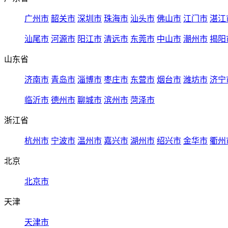
广州市
韶关市
深圳市
珠海市
汕头市
佛山市
江门市
湛江
汕尾市
河源市
阳江市
清远市
东莞市
中山市
潮州市
揭阳
山东省
济南市
青岛市
淄博市
枣庄市
东营市
烟台市
潍坊市
济宁
临沂市
德州市
聊城市
滨州市
菏泽市
浙江省
杭州市
宁波市
温州市
嘉兴市
湖州市
绍兴市
金华市
衢州
北京
北京市
天津
天津市