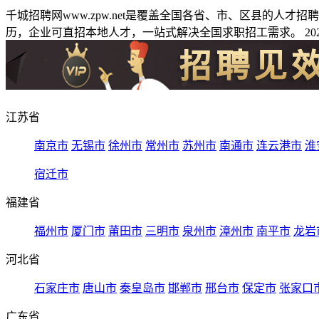
千城招聘网www.zpw.net是覆盖全国各省、市、区县的人
历，企业可直招本地人才，一站式解决全国求职招工需求。 2026
江苏省
南京市
无锡市
徐州市
常州市
苏州市
南通市
连云港市
淮
宿迁市
福建省
福州市
厦门市
莆田市
三明市
泉州市
漳州市
南平市
龙岩
河北省
石家庄市
唐山市
秦皇岛市
邯郸市
邢台市
保定市
张家口
广东省