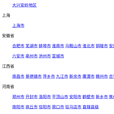
大兴安岭地区
上海
上海市
安徽省
合肥市
芜湖市
蚌埠市
淮南市
马鞍山市
淮北市
铜陵市
安
六安市
亳州市
池州市
宣城市
江西省
南昌市
景德镇市
萍乡市
九江市
新余市
鹰潭市
赣州市
吉
河南省
郑州市
开封市
洛阳市
平顶山市
安阳市
鹤壁市
新乡市
焦
南阳市
商丘市
信阳市
周口市
驻马店市
直辖县级