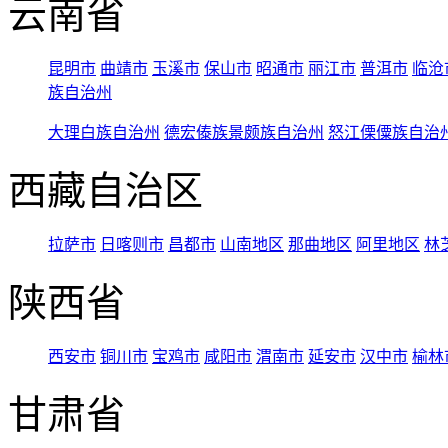
云南省
昆明市
曲靖市
玉溪市
保山市
昭通市
丽江市
普洱市
临沧
族自治州
大理白族自治州
德宏傣族景颇族自治州
怒江傈僳族自治
西藏自治区
拉萨市
日喀则市
昌都市
山南地区
那曲地区
阿里地区
林
陕西省
西安市
铜川市
宝鸡市
咸阳市
渭南市
延安市
汉中市
榆林
甘肃省