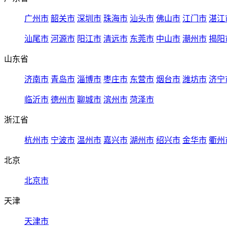
广州市
韶关市
深圳市
珠海市
汕头市
佛山市
江门市
湛江
汕尾市
河源市
阳江市
清远市
东莞市
中山市
潮州市
揭阳
山东省
济南市
青岛市
淄博市
枣庄市
东营市
烟台市
潍坊市
济宁
临沂市
德州市
聊城市
滨州市
菏泽市
浙江省
杭州市
宁波市
温州市
嘉兴市
湖州市
绍兴市
金华市
衢州
北京
北京市
天津
天津市