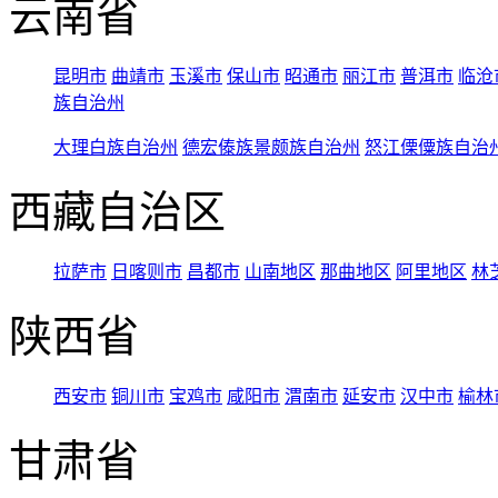
云南省
昆明市
曲靖市
玉溪市
保山市
昭通市
丽江市
普洱市
临沧
族自治州
大理白族自治州
德宏傣族景颇族自治州
怒江傈僳族自治
西藏自治区
拉萨市
日喀则市
昌都市
山南地区
那曲地区
阿里地区
林
陕西省
西安市
铜川市
宝鸡市
咸阳市
渭南市
延安市
汉中市
榆林
甘肃省