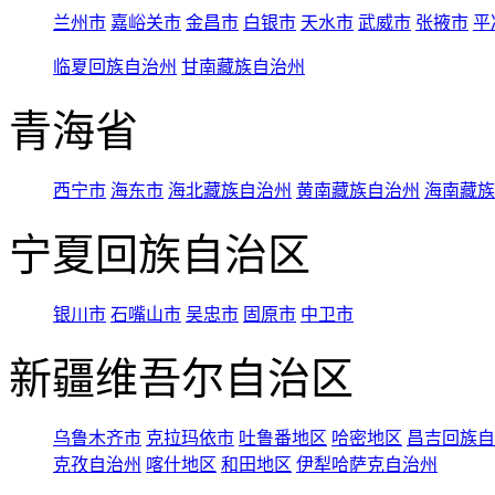
兰州市
嘉峪关市
金昌市
白银市
天水市
武威市
张掖市
平
临夏回族自治州
甘南藏族自治州
青海省
西宁市
海东市
海北藏族自治州
黄南藏族自治州
海南藏族
宁夏回族自治区
银川市
石嘴山市
吴忠市
固原市
中卫市
新疆维吾尔自治区
乌鲁木齐市
克拉玛依市
吐鲁番地区
哈密地区
昌吉回族自
克孜自治州
喀什地区
和田地区
伊犁哈萨克自治州