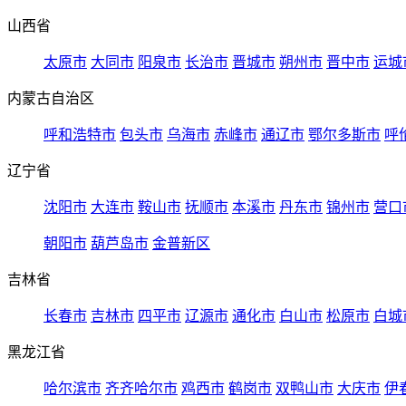
山西省
太原市
大同市
阳泉市
长治市
晋城市
朔州市
晋中市
运城
内蒙古自治区
呼和浩特市
包头市
乌海市
赤峰市
通辽市
鄂尔多斯市
呼
辽宁省
沈阳市
大连市
鞍山市
抚顺市
本溪市
丹东市
锦州市
营口
朝阳市
葫芦岛市
金普新区
吉林省
长春市
吉林市
四平市
辽源市
通化市
白山市
松原市
白城
黑龙江省
哈尔滨市
齐齐哈尔市
鸡西市
鹤岗市
双鸭山市
大庆市
伊