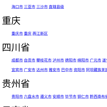
海口市
三亚市
三沙市
直辖县级
重庆
重庆市
重庆
两江新区
四川省
成都市
自贡市
攀枝花市
泸州市
德阳市
绵阳市
广元市
遂
宜宾市
广安市
达州市
雅安市
巴中市
资阳市
阿坝藏族羌
贵州省
贵阳市
六盘水市
遵义市
安顺市
毕节市
铜仁市
黔西南布