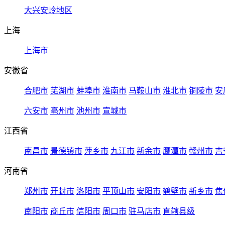
大兴安岭地区
上海
上海市
安徽省
合肥市
芜湖市
蚌埠市
淮南市
马鞍山市
淮北市
铜陵市
安
六安市
亳州市
池州市
宣城市
江西省
南昌市
景德镇市
萍乡市
九江市
新余市
鹰潭市
赣州市
吉
河南省
郑州市
开封市
洛阳市
平顶山市
安阳市
鹤壁市
新乡市
焦
南阳市
商丘市
信阳市
周口市
驻马店市
直辖县级