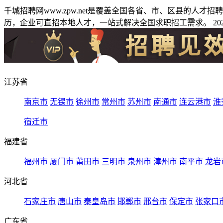
千城招聘网www.zpw.net是覆盖全国各省、市、区县的人
历，企业可直招本地人才，一站式解决全国求职招工需求。 2026
江苏省
南京市
无锡市
徐州市
常州市
苏州市
南通市
连云港市
淮
宿迁市
福建省
福州市
厦门市
莆田市
三明市
泉州市
漳州市
南平市
龙岩
河北省
石家庄市
唐山市
秦皇岛市
邯郸市
邢台市
保定市
张家口
广东省